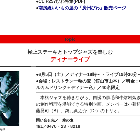
●
CLIP257びわ特集
(
PDF)
●
南房総いいもの屋の「房州びわ」販売ページ
topic
極上ステーキとトップジャズを楽しむ
ディナーライブ
●
6月5日（土）／ディナー18時～・ライブ19時30分
●
会場：レストラン一粒の麦（館山市山本）／料金：6
ルカムドリンク＋ディナー込）／40名限定
本格ジャズを聴きながら、自慢の黒毛和牛熔岩焼
の創作料理を堪能できる特別企画。メンバーは小暮
藤晃司（B）、鍋元眞之介（Dr）のトリオ。
問い合せ先／一粒の麦
0470・23・8218
TEL／
哲也