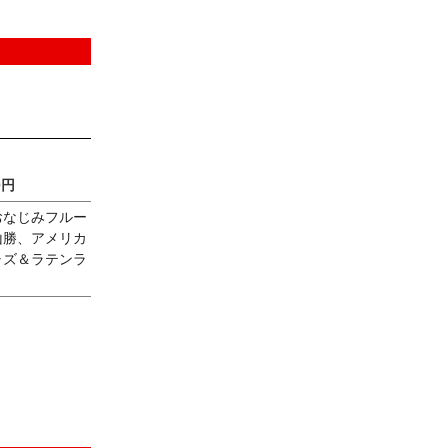
0円
おなじみフルー
山勝、アメリカ
ャズ＆ラテンラ