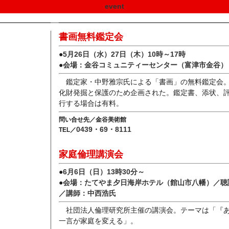
event
書画無料鑑定会
●
5月26日（水）27日（木）10時～17時
●
会場：金谷コミュニティーセンター（富津市金谷）
鑑定家・中野雅宗氏による「書画」の無料鑑定会
化財発掘と保護のため企画された。鑑定書、添状、
行する場合は有料。
問い合せ先／金谷美術館
0439・69・8111
TEL／
家庭倫理講演会
●
6月6日（日）13時30分～
●
会場：たてやま夕日海岸ホテル（館山市八幡）／聴講
／講師：中西浩氏
社団法人倫理研究所主催の講演会。テーマは「『
一言が家庭を変える」。