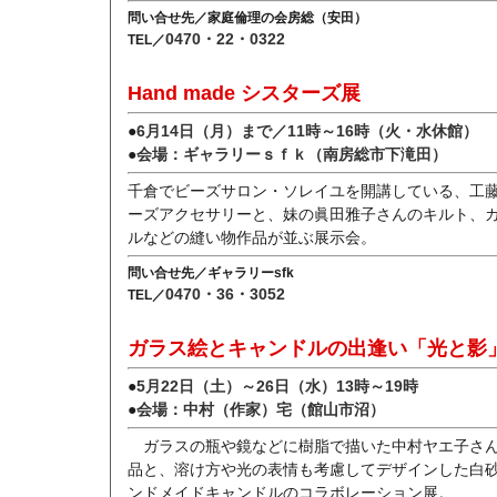
問い合せ先／家庭倫理の会房総（安田）
0470・22・0322
TEL／
Hand made シスターズ展
●
6月14日（月）まで／11時～16時（火・水休館）
●
会場：ギャラリーｓｆｋ（南房総市下滝田）
千倉でビーズサロン・ソレイユを開講している、工
ーズアクセサリーと、妹の眞田雅子さんのキルト、
ルなどの縫い物作品が並ぶ展示会。
問い合せ先／ギャラリーsfk
0470・36・3052
TEL／
ガラス絵とキャンドルの出逢い「光と影
●
5月22日（土）～26日（水）13時～19時
●
会場：中村（作家）宅（館山市沼）
ガラスの瓶や鏡などに樹脂で描いた中村ヤエ子さ
品と、溶け方や光の表情も考慮してデザインした白
ンドメイドキャンドルのコラボレーション展。