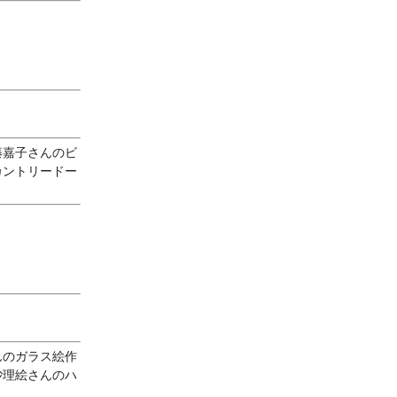
藤嘉子さんのビ
カントリードー
」
んのガラス絵作
砂理絵さんのハ