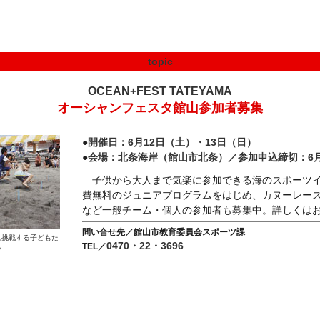
topic
OCEAN+FEST TATEYAMA
オーシャンフェスタ館山参加者募集
●
開催日：6月12日（土）・13日（日）
●
会場：北条海岸（館山市北条）／参加申込締切：6
子供から大人まで気楽に参加できる海のスポーツ
費無料のジュニアプログラムをはじめ、カヌーレー
など一般チーム・個人の参加者も募集中。詳しくは
問い合せ先／館山市教育委員会スポーツ課
に挑戦する子どもた
0470・22・3696
TEL／
ち