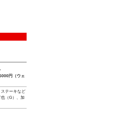
～
000円（ウェ
きステーキなど
哲也（G）、加