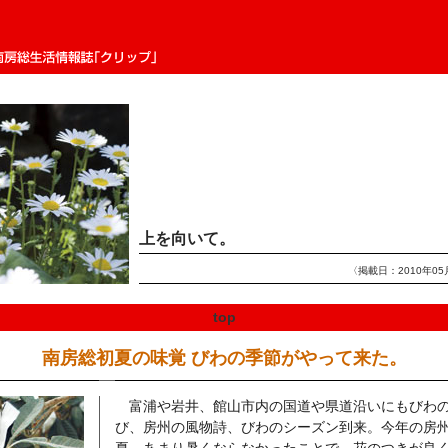
生活情報誌「クリップ」
上を向いて。
〈掲載日：2010年05
top
南房総初夏の味覚 びわの季節がやって来た。
富浦や岩井、館山市内の国道や県道沿いにもびわ
び、房州の風物詩、びわのシーズン到来。今年の房