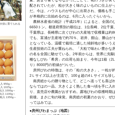
夏、あまり暑くならなかったことで、花のつきが良
配されていたが、粒が大きく味のよいものに仕上が
だ。今は、ハウスものが中心に出荷され、価格も手
が本格的に出始めるのは、6月に入ったぐらいから。
農林水産省の統計（平成21年）によると、全国の
大切に育てられる
6650トン。都道府県別の順位は、1位長崎、2位千葉
千葉県は、長崎県に次ぐびわの大産地で収穫量は約8
でも、富浦が主産地で約70％、岩井、館山、勝山がそ
となっている。温暖で栽培に適した傾斜地が多いう
生産技術の工夫が重ねられ、「大粒で味わい豊かな
の名を全国に馳せている。2年前からは、世界に先駆
種なしびわ「希房」の出荷も始まり、今年は1箱（2L
り）8000円の初値がついた。
房州びわの特徴は、その「粒の大きさ」。一粒が約
2Ｌサイズ以上が主流で、100ｇ超の4Ｌサイズも珍
南房総からの贈り物として、どこへ送っても喜ば
入 950g～
ならではの一品。大きくよく熟した食べ頃を手に入
入 1025g～
粒入 1000g～
り、直売店や農園がおすすめ。露地びわの収穫時期は
粒入 1100g～
前後。まさに旬の味覚。南房総の初夏のかおり、ぜ
粒入 1350g～
ってはみては。
●
房州びわまっぷ
（地図）