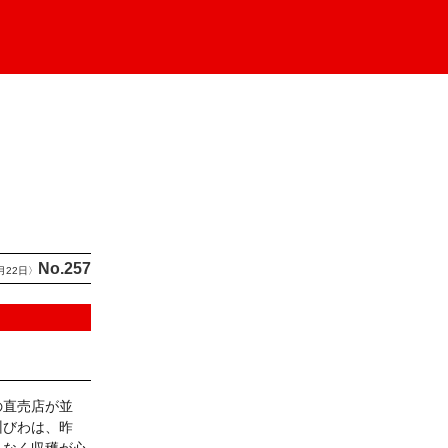
No.257
月22日〉
の直売店が並
州びわは、昨