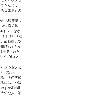
くなく収穫が心
ってきたよう
ごろな露地もの
びわの収穫量は
、3位鹿児島。
00トン。なか
れぞれ10％程
え、品種改良や
房州びわ」とそ
け開発された
サイズ6コ入
70ｇを超える
しくはない。
れる、今の季節
れるには、やは
わずか3週間
ひ大切な人に贈