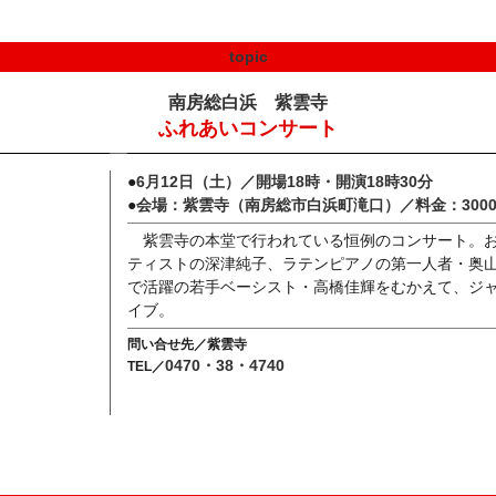
topic
南房総白浜 紫雲寺
ふれあいコンサート
●
6月12日（土）／開場18時・開演18時30分
●
会場：紫雲寺（南房総市白浜町滝口）／料金：300
紫雲寺の本堂で行われている恒例のコンサート。
ティストの深津純子、ラテンピアノの第一人者・奥
で活躍の若手ベーシスト・高橋佳輝をむかえて、ジ
イブ。
問い合せ先／紫雲寺
0470・38・4740
TEL／