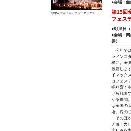
●
会場：館
第15
水中花火が上がるクライマックス
フェス
●
8月9日（
●
会場：南
券）
今年で1
ラメンコ
標に。全
披露しま
イマック
コフェス
鳴り響く
げられま
がる瞬間
は全国の
場。魂の
そのほか
チョ・カ
楽しみを