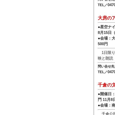
047
TEL／
大房の
●
星空ナ
8月15日
●
会場：
500円
1日限り
映と朗読
問い合せ先
047
TEL／
千倉の
●
開催日：
門 11月
●
会場：
千倉公民