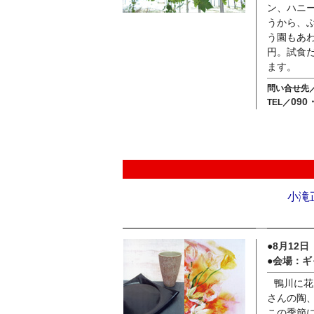
ン、ハニ
うから、
う園もあ
円。試食
ます。
問い合せ先
090
TEL／
小滝
●
8月12日
●
会場：ギャ
鴨川に花
さんの陶
この季節