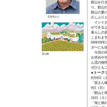
館山を行
り、館山
館山の夏
石井崇さん
久しぶり
イシイさ
ができる
暮らしの
こまれま
08年09
ダーにも
今回の作
雲の舞
お求めや
ん流の独
ぜひとも
●
トーク
8月8日（
「寅さん
9日（日）
「館山と
15日（土
「海と畑