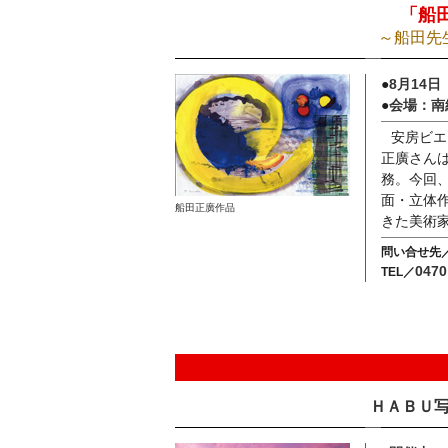
「船
～船田先
●
8月14
●
会場：南
安房ビエ
正廣さん
務。今回
面・立体
船田正廣作品
きた美術
問い合せ先
047
TEL／
ＨＡＢＵ