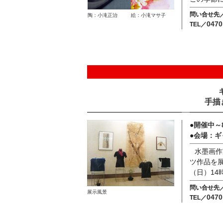
問い合せ先／ぎ
陶：小滝正治
絵：小滝マサ子
047
TEL／
手描
●
開催中～8
●
会場：ギ
水墨画作
ツ作品を展
（日）14
問い合せ先／
展示風景
047
TEL／