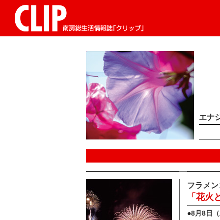
エナ
フラメン
「花火
●
8月8日（