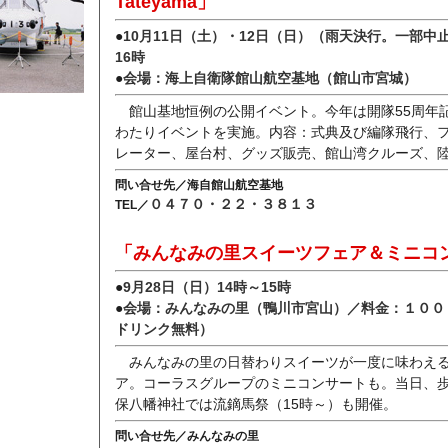
Tateyama」
●
10月11日（土）・12日（日）（雨天決行。一部中
16時
●
会場：海上自衛隊館山航空基地（館山市宮城）
館山基地恒例の公開イベント。今年は開隊55周年
わたりイベントを実施。内容：式典及び編隊飛行、
レーター、屋台村、グッズ販売、館山湾クルーズ、
問い合せ先／海自館山航空基地
０４７０・２２・３８１３
TEL／
「みんなみの里スイーツフェア＆ミニコ
●
9月28日（日）14時～15時
●
会場：みんなみの里（鴨川市宮山）／料金：１００
ドリンク無料）
みんなみの里の日替わりスイーツが一度に味わえ
ア。コーラスグループのミニコンサートも。当日、
保八幡神社では流鏑馬祭（15時～）も開催。
問い合せ先／みんなみの里