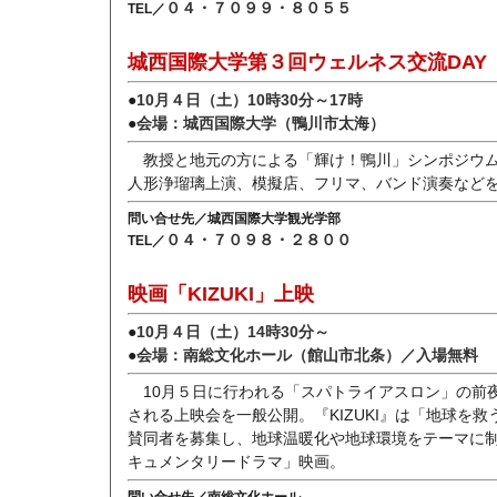
０４・７０９９・８０５５
TEL／
城西国際大学第３回ウェルネス交流DAY
●
10月４日（土）10時30分～17時
●
会場：城西国際大学（鴨川市太海）
教授と地元の方による「輝け！鴨川」シンポジウム
人形浄瑠璃上演、模擬店、フリマ、バンド演奏など
問い合せ先／城西国際大学観光学部
０４・７０９８・２８００
TEL／
映画「KIZUKI」上映
●
10月４日（土）14時30分～
●
会場：南総文化ホール（館山市北条）／入場無料
10月５日に行われる「スパトライアスロン」の前
される上映会を一般公開。『KIZUKI』は「地球を救
賛同者を募集し、地球温暖化や地球環境をテーマに
キュメンタリードラマ」映画。