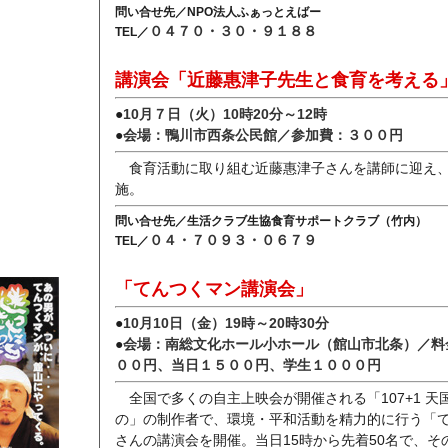
問い合せ先／NPO法人ふぁっとえばー
０４７０・３０・９１８８
TEL／
講演会「近藤惠津子先生と食育を考える
●
10月７日（火）10時20分～12時
●
会場：鴨川市西条公民館／参加費：３００円
食育活動に取り組む近藤惠津子さんを講師に迎え
施。
問い合せ先／生活クラブ生協食育サポートクラブ（竹内）
０４・７０９３・０６７９
TEL／
「てんつくマン講演会」
●
10月10日（金）19時～20時30分
●
会場：南総文化ホール小ホール（館山市北条）／料
００円、当日１５００円、学生１０００円
全国で多くの自主上映会が開催される「107+1 天
の」の制作者で、環境・平和活動を精力的に行う「
さんの講演会を開催。当日15時から先着50名で、そ