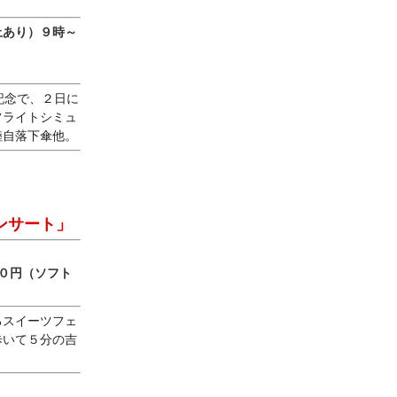
止あり）９時～
記念で、２日に
フライトシミュ
陸自落下傘他。
ンサート」
０円（ソフト
るスイーツフェ
歩いて５分の吉