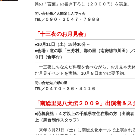
興の「言葉」の書き下ろし（２０００円）を実施。
問い合せ先／人間楽しんでっ会
０９０・２５４７・７９８８
TEL／
「十三夜のお月見会」
●
10月11日（土）18時30分～
●
会場：道の駅「三芳村」鄙の里（南房総市川田）／
０円（食事付）
十三夜にちなんだ料理を食べながら、お月見や天
む月見イベントを実施。10月８日までに要予約。
問い合せ先／鄙の里
０４７０・３６・４１１６
TEL／
「南総里見八犬伝２００９」出演者＆ス
●
応募資格：４才以上の千葉県在住在勤の方（出演者
上（舞台制作スタッフ）
来年３月21日（土）に南総文化ホールで上演され