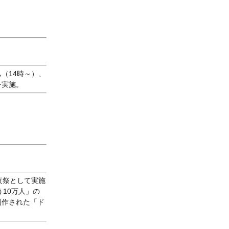
（14時～）、
を実施。
夜祭として実施
う10万人」の
制作された「ド