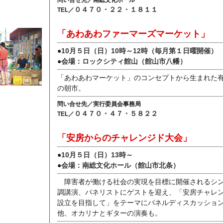
問い合せ先／南総文化ホール
０４７０・２２・１８１１
TEL／
「あわあわファーマーズマーケット」
●
10月５日（日）10時～12時（毎月第１日曜開催）
●
会場：ロックシティ館山（館山市八幡）
「あわあわマーケット」のコンセプトから生まれた
の朝市。
問い合せ先／実行委員会事務局
０４７０・４７・５８２２
TEL／
「安房からのチャレンジド大会」
●
10月５日（日）13時～
●
会場：南総文化ホール（館山市北条）
障害者が働ける社会の実現を目標に開催されるシ
調講演、パネリストにゲストを迎え、「安房チャレ
設立を目指して」をテーマにパネルディスカッショ
他、オカリナとギターの演奏も。