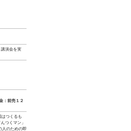
」
、講演会を実
金：前売１２
国はつくるも
てんつくマン」
の人のための即