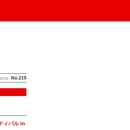
No.219
月27日〉
ィバル in