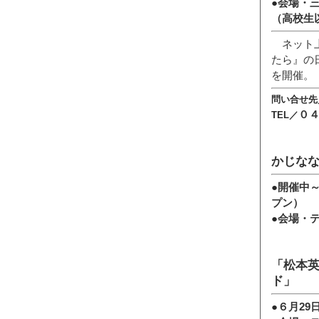
●
会場・
（高校生
ネット上
たら』の
を開催。
問い合せ先
０
TEL／
かじな
●
開催中～
プン）
●
会場・
「松本
ド」
●
６月29