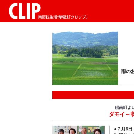
雨の
鋸南町よい演
ダモイ～
●
７月6日