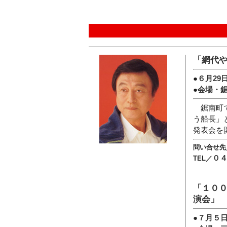
「網代
●
６月29
●
会場・
鋸南町で
う船長」
発表会を
問い合せ先
０
TEL／
「１０
演会」
●
７月５日