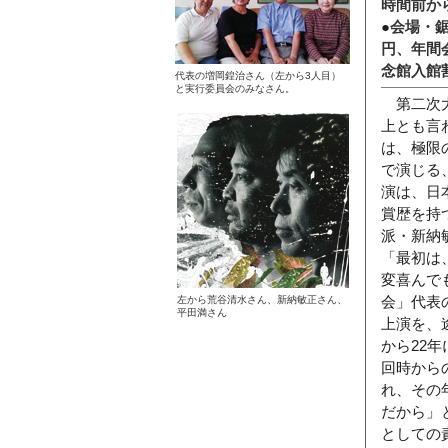
時間前か
●
会場・鋸
円、年間会
念館入館
代表の増岡鍠治さん（左から3人目）
と実行委員会のみなさん。
第二次大
上とも言
は、極限
で演じる
演は、日
賞歴を持
派・新納
「最初は
変喜んで
左から荒谷清水さん、新納敏正さん、
会」代表
平田満さん
上演を、
から22
回時から
れ、その
だから」
としての