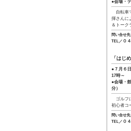
●
会場・
自転車で
揮さんに
＆トーク
問い合せ先
０
TEL／
「はじ
●
７月６日
17時～
●
会場・館
分）
ゴルフに
初心者コ
問い合せ先
０
TEL／