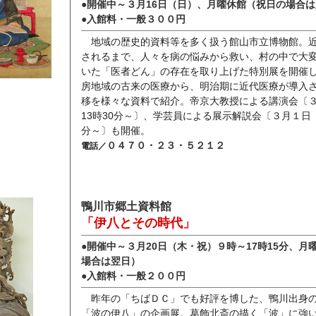
●開催中～３月16日（日）、月曜休館（祝日の場合
●入館料・一般３００円
地域の歴史的資料等を多く扱う館山市立博物館。
されるまで、人々を病の悩みから救い、村の中で大
いた「医者どん」の存在を取り上げた特別展を開催
房地域の古来の医療から、明治期に近代医療が導入
移を様々な資料で紹介。帝京大教授による講演会〔
13時30分～〕、学芸員による展示解説会〔３月１日（
分～〕も開催。
０４７０・２３・５２１２
電話／
鴨川市郷土資料館
「伊八とその時代」
●開催中～３月20日（木・祝）９時～17時15分、月
場合は翌日）
●入館料・一般２００円
昨年の「ちばＤＣ」でも好評を博した、鴨川出身
「波の伊八」の企画展。葛飾北斎の描く「波」に強