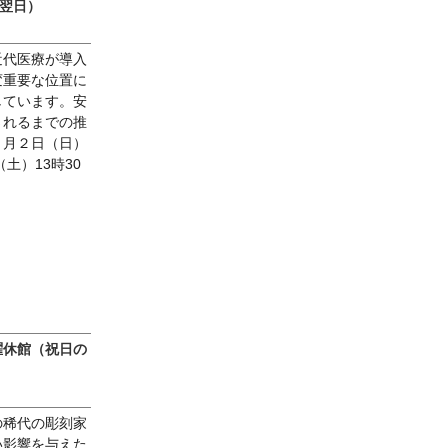
は翌日）
近代医療が導入
変重要な位置に
しています。安
されるまでの推
３月２日（日）
土）13時30
曜休館（祝日の
の稀代の彫刻家
い影響を与えた