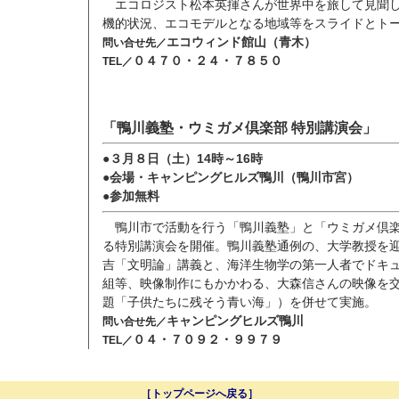
エコロジスト松本英揮さんが世界中を旅して見聞
機的状況、エコモデルとなる地域等をスライドとト
エコウィンド館山（青木）
問い合せ先／
０４７０・２４・７８５０
TEL／
「鴨川義塾・ウミガメ倶楽部 特別講演会」
●３月８日（土）14時～16時
●会場・キャンピングヒルズ鴨川（鴨川市宮）
●参加無料
鴨川市で活動を行う「鴨川義塾」と「ウミガメ倶
る特別講演会を開催。鴨川義塾通例の、大学教授を
吉「文明論」講義と、海洋生物学の第一人者でドキ
組等、映像制作にもかかわる、大森信さんの映像を
題「子供たちに残そう青い海」）を併せて実施。
キャンピングヒルズ鴨川
問い合せ先／
０４・７０９２・９９７９
TEL／
［トップページへ戻る］