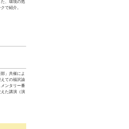
した、環境の危
ークで紹介。
楽部」共催によ
迎えての福沢諭
ュメンタリー番
交えた講演（演