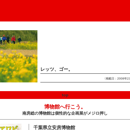
レッツ、ゴー。
〈掲載日：2008年2
top
博物館へ行こう。
南房総の博物館は個性的な企画展がメジロ押し
千葉県立安房博物館