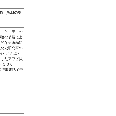
休館（祝日の場
食」と「美」の
師達の功績によ
史的な美術品に
文化史研究家の
0分～／会場・
にしたアワビ貝
・３００
各行事電話で申