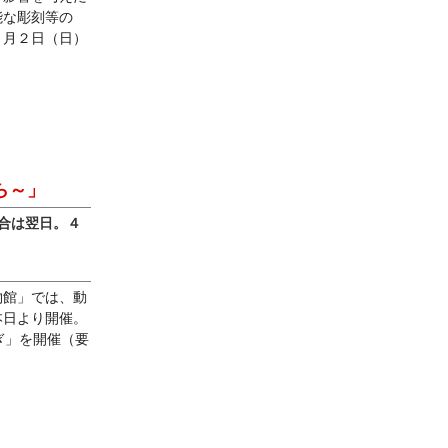
能な彫刻等の
３月２日（日）
ら～」
合は翌日。４
物館
」では、動
本日より開催。
ぎ」を
開催
（要