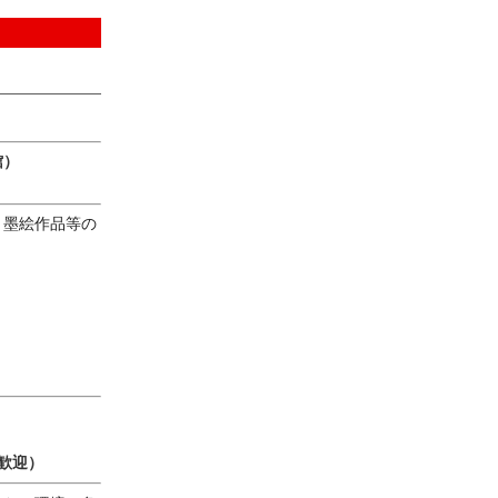
館）
、墨絵作品等の
歓迎）