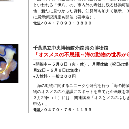
といわれる「伊八」の、市内外の寺社に残る移動可
他、新たに見つかった資料、知見等も加えて展示。
に展示解説講座も開催（要申込）。
０４・７０９３・３８００
電話／
千葉県立中央博物館分館 海の博物館
「オスメスの不思議～海の動物の世界か
●開催中～５月６日（火・休）、月曜休館（祝日の場
月22日～５月６日は無休）
●入館料・一般２００円
海の動物に関するユニークな研究を行う「海の博
物のオスメスの不思議にスポットを当てた企画展
を
３月29日（土）には、
関連講座
「オ
スとメスのふし
申込）。
０４７０・７６・１１３３
電話／