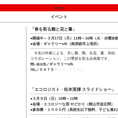
event
イベント
「春を彩る雛と花と書」
●開催中～３月17日（月）11時～16時（火・水曜休
●会場・ギャラリーsfk（南房総市上滝田）
８名の作家による、吊し雛、陶、生花、書、布絵
コラボレーション。この季節を彩る企画展です。
ギャラリーsfk
問い合せ先／
０４７０・
３６・３０５２
TEL／
「エコロジスト・松本英揮 スライドショー」
●３月９日（日）10時～12時
●会場・エコロジーな宿 やどかり（館山市波左間）
●参加費・１０００円（高校生以下無料、子ども連れ