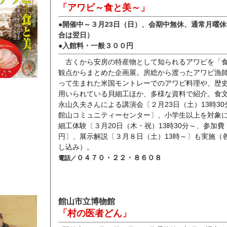
「アワビ～食と美～」
●開催中～３月23日（日）、会期中無休、通常月曜
合は翌日）
●入館料・一般３００円
古くから安房の特産物として知られるアワビを「
観点からまとめた企画展。房総から渡ったアワビ漁
って生まれた米国モントレーでのアワビ料理や、歴
用いられている貝細工ほか、多様な資料で紹介。食
永山久夫さんによる講演会〔２月23日（土）13時3
館山コミュニティーセンター〕、小学生以上を対象
細工体験〔３月20日（木・祝）13時30分～、参加費
円〕、展示解説〔３月８日（土）13時～〕も実施（
し込み）。
０４７０・２２・８６０８
電話／
館山市立博物館
「村の医者どん」