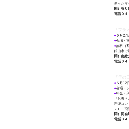
使ったマ
問）香り
電話０４
「フラメ
●
５月27
●
会場・
●
無料（
館山市で
問）南総
電話０４
「母の
●
５月12
●
会場・
●
料金・
『お母さ
声楽コン
ン）、飛
問）同会
電話０４