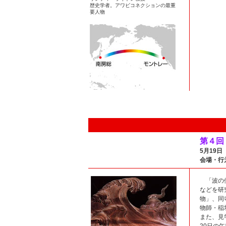
歴史学者。アワビコネクションの最重
要人物
第４回
5月19日
会場・行
「波の伊
などを研
物」、同
物師・稲
また、見