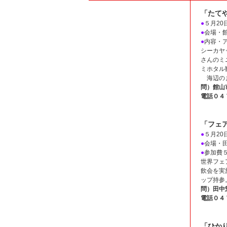
「たて
●
５月20
●
会場・
●
内容・
シーカヤ
さんのミ
ミホタル
海辺のま
問）館山
電話０４
「フェ
●
５月20
●
会場・
●
参加費
世界フェ
飲会を実
ップ持参
問）田中
電話０４
「ひか