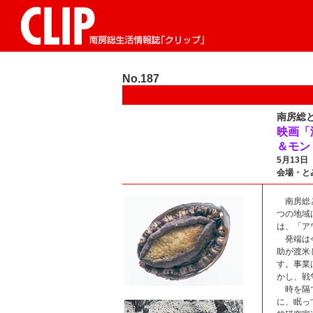
No.187
南房総
映画「海
＆モン
5月13日
会場・と
南房総と
つの地域
は、「ア
発端は今
助が渡米
す。事業
かし、戦
時を隔て
に、眠っ