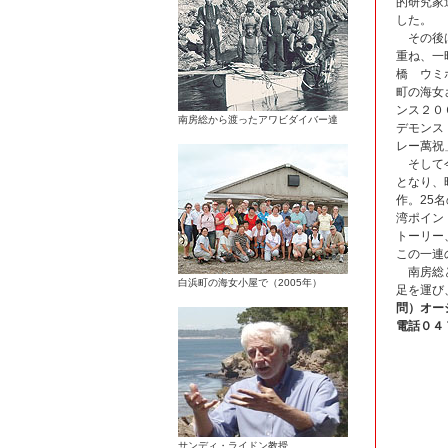
的研究家
した。
その後は
重ね、一
橋 ウミ
町の海女
ンス２０
南房総から渡ったアワビダイバー達
デモンス
レー萬祝
そして今
となり、
作。25
湾ポイン
トーリー
この一連
南房総と
白浜町の海女小屋で（2005年）
足を運び
問）オー
電話０４
サンディ・ライドン教授