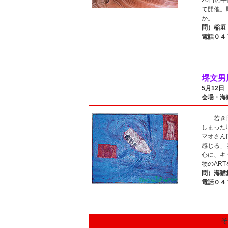
20日の
て開催。
か。
問）稲垣
電話０４
堺文男
5月12日
会場・海
若き日に
しまった
マオさん
感じる」
心に、キ
物のAR
問）海猫
電話０４
そ