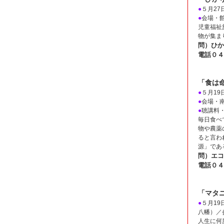
●
５月27
●
会場・
児童福祉
物が集ま
問）ひか
電話０４
「食は命
●
５月19
●
会場・
●
聴講料
毎日食べ
物や農薬
ると言わ
源」であ
問）エコ
電話０４
「マタ
●
５月19
八幡）／
人生に何